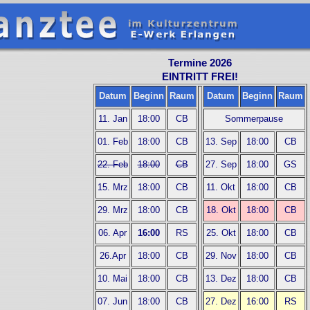
Termine 2026
EINTRITT FREI!
Datum
Beginn
Raum
Datum
Beginn
Raum
11. Jan
18:00
CB
Sommerpause
01. Feb
18:00
CB
13. Sep
18:00
CB
22. Feb
18:00
CB
27. Sep
18:00
GS
15. Mrz
18:00
CB
11. Okt
18:00
CB
29. Mrz
18:00
CB
18. Okt
18:00
CB
06. Apr
16:00
RS
25. Okt
18:00
CB
26.Apr
18:00
CB
29. Nov
18:00
CB
10. Mai
18:00
CB
13. Dez
18:00
CB
07. Jun
18:00
CB
27. Dez
16:00
RS