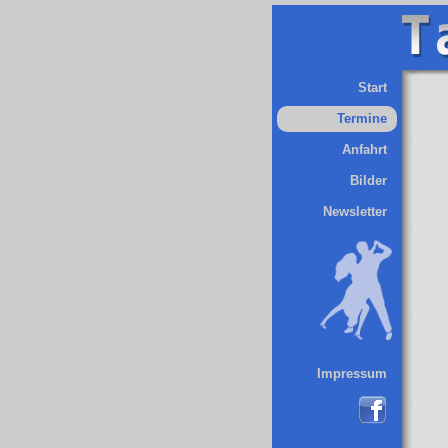
Start
Termine
Anfahrt
Bilder
Newsletter
Impressum