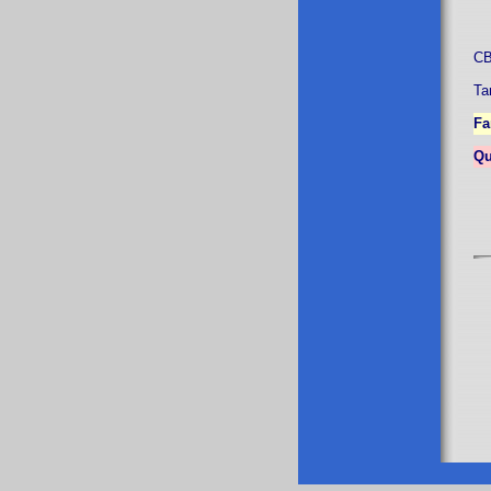
CB
Ta
Fa
Qu